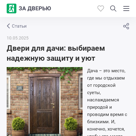
Статьи
Каталог
10.05.2025
Производители
Двери для дачи: выбираем
надежную защиту и уют
Работы
Дача – это место,
Откосы
где мы отдыхаем
от городской
суеты,
Контакты
наслаждаемся
природой и
проводим время с
близкими. И,
конечно, хочется,