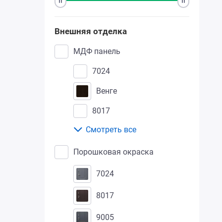
Внешняя отделка
МДФ панель
7024
венге
8017
Смотреть все
сандал
Порошковая окраска
дуб беленый
7024
дуб золотистый
8017
дуб мореный
9005
дуб крафтовый