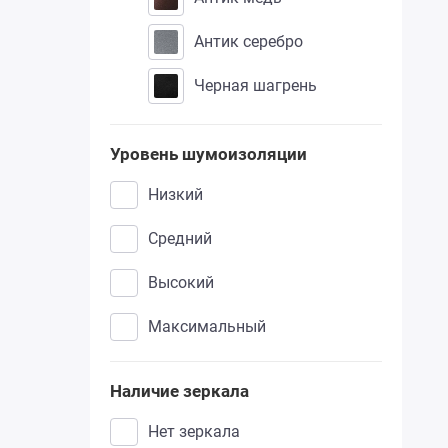
антик серебро
белый софт тач
черная шагрень
меланж светлый
белый
Уровень шумоизоляции
миндаль
низкий
сандал белый
средний
сандал светлый
высокий
шоколад
максимальный
сандал серый
Наличие зеркала
дуб золотистый
нет зеркала
на выбор