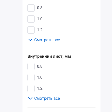
1050*2080
0.8
960*2300
1.0
1200*2050
1.2
Смотреть все
1300*2050
1.4
1.5
Внутренний лист, мм
1.8
0.8
2.0
1.0
1.2
Смотреть все
1.5
2.0