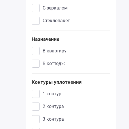
с зеркалом
дуб филадельфия
стеклопакет
дуб мореный
снежный
Назначение
дуб шале
в квартиру
черный
в коттедж
грей
Контуры уплотнения
грей меллинга
1 контур
алюминий тисненый
2 контура
старое дерево
3 контура
бетон светлый