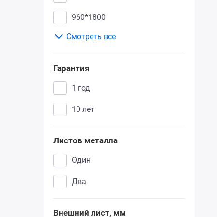
960*1800
Смотреть все
960*1900
780*2000
Гарантия
860*2050
1 год
880*2060
10 лет
900*2050
Листов металла
960*2050
один
980*2050
два
980*2080
990*2100
Внешний лист, мм