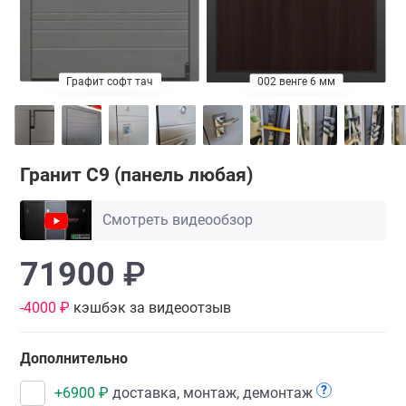
Графит софт тач
мм
001 ясень светлый 6 мм
002 венге 6 мм
Гранит С9 (
панель любая
)
Смотреть видеообзор
71900
₽
-4000 ₽
кэшбэк за видеоотзыв
Дополнительно
?
+
6900
₽
доставка, монтаж, демонтаж