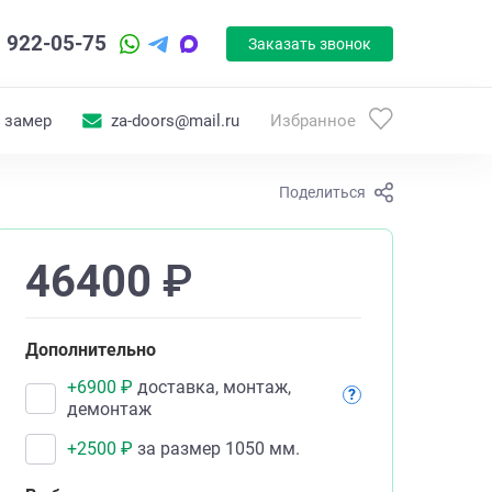
) 922-05-75
Заказать звонок
 замер
za-doors@mail.ru
Избранное
Поделиться
46400
₽
Дополнительно
+
6900
₽
доставка, монтаж,
?
демонтаж
+
2500
₽
за размер 1050 мм.