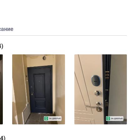
сание
4)
4)