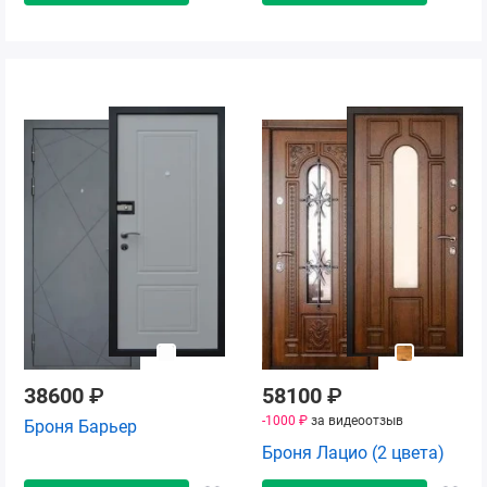
38600
₽
58100
₽
-1000 ₽
за видеоотзыв
Броня Барьер
Броня Лацио (2 цвета)