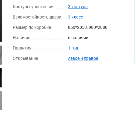
Контуры уплотнения
3 контура
Взломостойкость двери
3 класс
Размер по коробке
860*2050, 980*2080
Серый сандал
Белый клен
Наличие
в наличии
Гарантия
1 год
Открывание
левое и правое