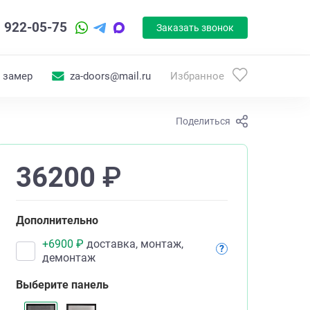
) 922-05-75
Заказать звонок
 замер
za-doors@mail.ru
Избранное
Поделиться
36200
₽
Дополнительно
+
6900
₽
доставка, монтаж,
?
демонтаж
Выберите панель