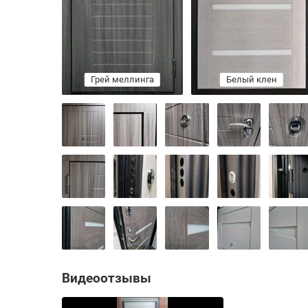
ый клен
Грей меллинга
Серый сандал
Белый клен
Видеоотзывы