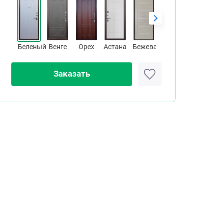
Беленый
Венге
Орех
Астана
Бежевая
Кипарис
Беленый дуб
я царга
Кипарис царга
Заказать