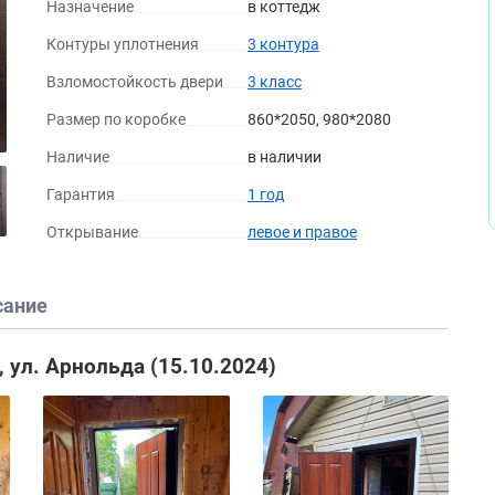
Назначение
в коттедж
Контуры уплотнения
3 контура
Взломостойкость двери
3 класс
Размер по коробке
860*2050, 980*2080
Орех
Астана милки
Бежева
Наличие
в наличии
Гарантия
1 год
Открывание
левое и правое
сание
 ул. Арнольда (15.10.2024)