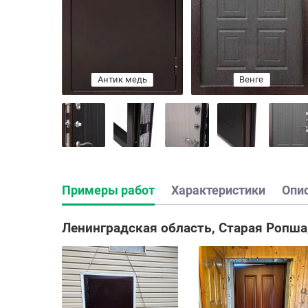
Антик медь
Беленый дуб
Венге
рис царга
Примеры работ
Характеристики
Опи
Ленинградская область, Старая Ропша,