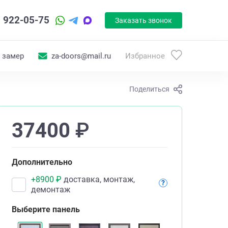
) 922-05-75
Заказать звонок
 замер
za-doors@mail.ru
Избранное
Поделиться
37400
₽
Дополнительно
+
8900
₽
доставка, монтаж,
?
демонтаж
Выберите панель