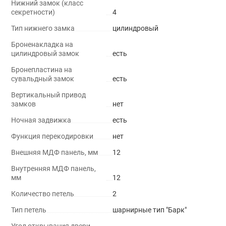
Нижний замок (класс
секретности)
4
Тип нижнего замка
цилиндровый
Броненакладка на
цилиндровый замок
есть
Бронепластина на
сувальдный замок
есть
Вертикальный привод
замков
нет
Ночная задвижка
есть
Функция перекодировки
нет
Внешняя МДФ панель, мм
12
Внутренняя МДФ панель,
мм
12
Количество петель
2
Тип петель
шарнирные тип "Барк"
Угол открывания двери,