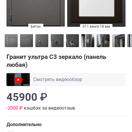
Бетон
м
010 белый матовый 18 мм
011 венге 18 мм
Гранит ультра С3 зеркало (
панель
любая
)
Смотреть видеообзор
45900
₽
-2000 ₽
кэшбэк за видеоотзыв
Дополнительно