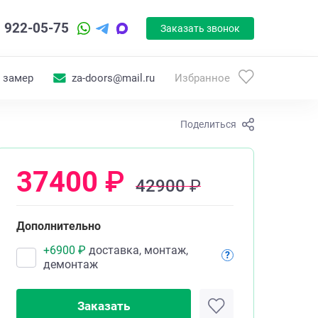
) 922-05-75
Заказать звонок
 замер
za-doors@mail.ru
Избранное
Поделиться
37400
₽
42900
₽
Дополнительно
+
6900
₽
доставка, монтаж,
?
демонтаж
Заказать