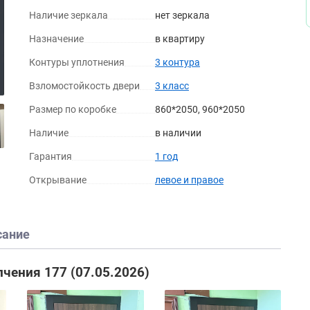
Наличие зеркала
нет зеркала
Назначение
в квартиру
Контуры уплотнения
3 контура
Взломостойкость двери
3 класс
Размер по коробке
860*2050, 960*2050
Наличие
в наличии
Гарантия
1 год
Открывание
левое и правое
сание
лчения 177 (07.05.2026)