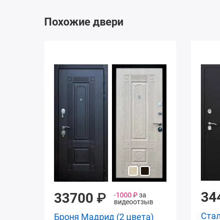
Похожие двери
34
33700
₽
-1000 ₽
за
видеоотзыв
Стал
Броня Мадрид (2 цвета)