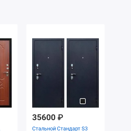
35600
₽
2
Стальной Стандарт S3