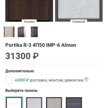
Альмон
Белый
Снежный
Portika R-3 4П50 IMP-6 Almon
31300
₽
Дополнительно
?
+
6900
₽
доставка, монтаж, демонтаж
Выберите панель