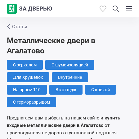
Статьи
Каталог
Металлические двери в
Производители
Агалатово
Работы
С зеркалом
С шумоизоляцией
Для Хрущевок
Внутренние
Откосы
На проем 110
В коттедж
С ковкой
Контакты
С терморазрывом
Предлагаем вам выбрать на нашем сайте и
купить
входные металлические двери
в Агалатово
от
производителя не дорого с установкой под ключ.