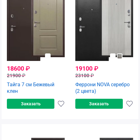
18600
₽
19100
₽
21900
₽
23100
₽
Тайга 7 см Бежевый
Феррони NOVA серебро
клен
(2 цвета)
Заказать
Заказать