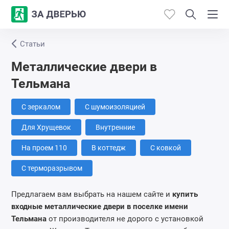
Статьи
Каталог
Металлические двери в
Производители
Тельмана
Работы
С зеркалом
С шумоизоляцией
Для Хрущевок
Внутренние
Откосы
На проем 110
В коттедж
С ковкой
Контакты
С терморазрывом
Предлагаем вам выбрать на нашем сайте и
купить
входные металлические двери
в поселке имени
Тельмана
от производителя не дорого с установкой