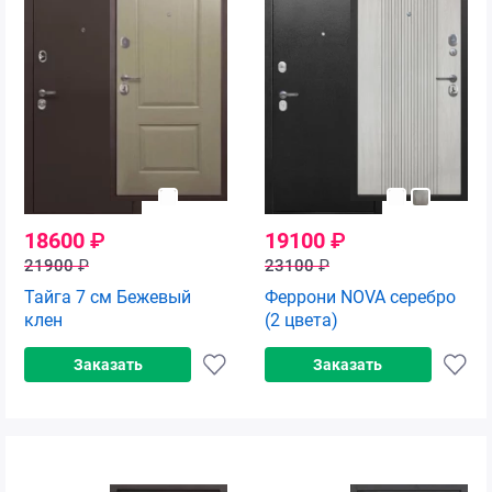
18600
₽
19100
₽
21900
₽
23100
₽
Тайга 7 см Бежевый
Феррони NOVA серебро
клен
(2 цвета)
Заказать
Заказать