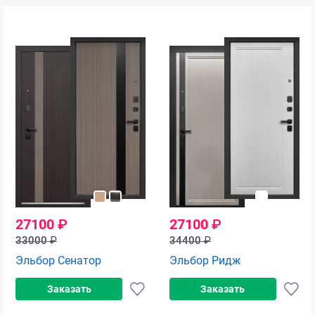
27100
₽
27100
₽
33000
₽
34400
₽
Эльбор Сенатор
Эльбор Ридж
Заказать
Заказать